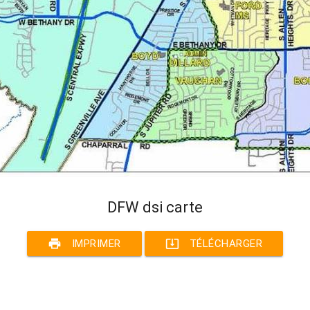
DFW dsi carte
print
system_update_alt
IMPRIMER
TÉLÉCHARGER